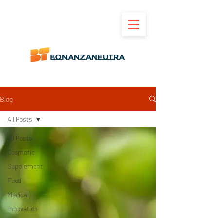
Blog
All Posts
All Posts
Cosmetic
Supplement
Food
Medical
Innovation