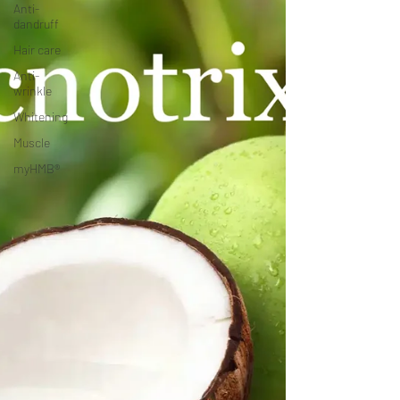
Anti-
dandruff
Hair care
Anti-
wrinkle
Whitening
Muscle
myHMB®